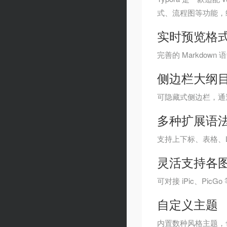
式、流程图等功能，
实时预览格
完善的 Markdo
侧边栏大纲
可隐藏式侧边栏，通
多种扩展语
支持上下标、表格、L
灵活支持各
可对接 iPic、Pic
自定义主题
内置数种风格主题，