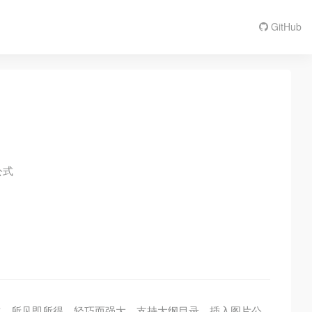
GitHub
公式
时预览标记格式，所见即所得，轻巧而强大。支持大纲目录、插入图片公