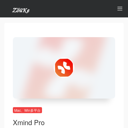
Mac、Win多平台
Xmind Pro